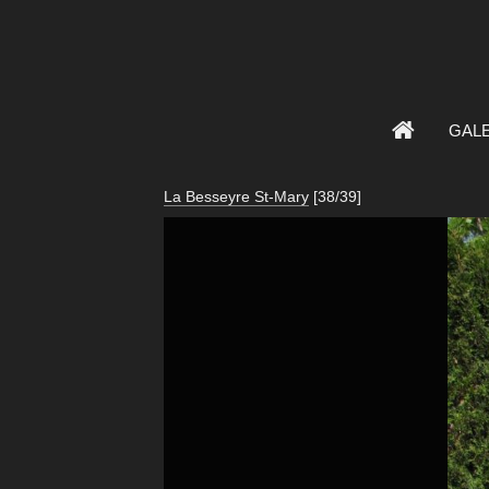
GAL
La Besseyre St-Mary
[38/39]